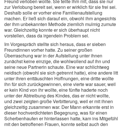
Freund verloben wollte. Sie teilte ihm mit, dass sie nur
zur Verlobung bereit sei, wenn er wirklich für sie frei sei.
Deshalb solle er vorher eine Familienaufstellung
machen. Er ließ sich darauf ein, obwohl ihm angesichts
der ihm unbekannten Methode ziemlich mulmig zumute
war. Gleichzeitig konnte er sich überhaupt nicht
vorstellen, dass da irgendein Problem sei.
Im Vorgespräch stellte sich heraus, dass er sieben
Freundinnen vorher hatte. Zu seiner großen
Überraschung war in der Aufstellung unter ihnen
zunächst keine einzige, die wohlwollend auf ihn und
seine neue Partnerin schaute. Eine war schlichtweg
neidisch (obwohl sie sich getrennt hatte), eine andere litt
unter ihren enttäuschten Hoffnungen, eine dritte wollte
ihn für sich zurückgewinnen, eine vierte war sauer, weil
er kein Kind von ihr wollte, eine fünfte haderte noch
unter der Abtreibung des Kindes, das er nicht wollte,
und zwei zeigten große Verbitterung, weil er mit ihnen
gleichzeitig zusammen war. Der Mann erkannte erst in
dieser hochverdichteten Begegnung, was für einen
Scherbenhaufen er hinterlassen hatte, kam ins Mitgefühl
mit den betroffenen Frauen, konnte selbst auch den