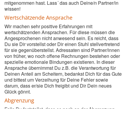
mitgenommen hast. Lass´ das auch Deine/n Partner/in
wissen!
Wertschätzende Ansprache
Wir machen sehr positive Erfahrungen mit
wertschätzenden Ansprachen. Für diese müssen die
Angesprochenen nicht anwesend sein. Es reicht, dass
Du sie Dir vorstellst oder Dir einen Stuhl stellvertretend
für sie gegenüberstellst. Adressaten sind Partner/innen
von früher, wo noch offene Rechnungen bestehen oder
spezielle emotionale Bindungen existieren. In dieser
Ansprache übernimmst Du z.B. die Verantwortung für
Deinen Anteil am Scheitern, bedankst Dich für das Gute
und bittest um Verzeihung für Deine Fehler sowie
darum, dass er/sie Dich freigibt und Dir Dein neues
Glück gönnt.
Abgrenzung
Falls Du feststellst, dass es noch an der Abgrenzung
fehlt: Setze ganz konkrete Schritte, die Dir ein Gefühl
von Freiheit geben, und unternimm diese Schritte zum
Zeichen, dass Du die klare Absicht zur Ablösung hast!