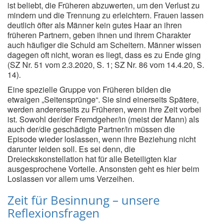
ist beliebt, die Früheren abzuwerten, um den Verlust zu
mindern und die Trennung zu erleichtern. Frauen lassen
deutlich öfter als Männer kein gutes Haar an ihren
früheren Partnern, geben ihnen und ihrem Charakter
auch häufiger die Schuld am Scheitern. Männer wissen
dagegen oft nicht, woran es liegt, dass es zu Ende ging
(SZ Nr. 51 vom 2.3.2020, S. 1; SZ Nr. 86 vom 14.4.20, S.
14).
Eine spezielle Gruppe von Früheren bilden die
etwaigen „Seitensprünge“. Sie sind einerseits Spätere,
werden andererseits zu Früheren, wenn ihre Zeit vorbei
ist. Sowohl der/der Fremdgeher/in (meist der Mann) als
auch der/die geschädigte Partner/in müssen die
Episode wieder loslassen, wenn ihre Beziehung nicht
darunter leiden soll. Es sei denn, die
Dreieckskonstellation hat für alle Beteiligten klar
ausgesprochene Vorteile. Ansonsten geht es hier beim
Loslassen vor allem ums Verzeihen.
Zeit für Besinnung – unsere
Reflexionsfragen