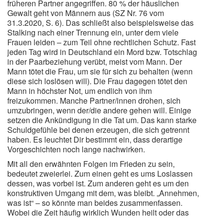
früheren Partner angegriffen. 80 % der häuslichen
Gewalt geht von Männern aus (SZ Nr. 76 vom
31.3.2020, S. 6). Das schließt also beispielsweise das
Stalking nach einer Trennung ein, unter dem viele
Frauen leiden – zum Teil ohne rechtlichen Schutz. Fast
jeden Tag wird in Deutschland ein Mord bzw. Totschlag
in der Paarbeziehung verübt, meist vom Mann. Der
Mann tötet die Frau, um sie für sich zu behalten (wenn
diese sich loslösen will). Die Frau dagegen tötet den
Mann in höchster Not, um endlich von ihm
freizukommen. Manche Partner/innen drohen, sich
umzubringen, wenn der/die andere gehen will. Einige
setzen die Ankündigung in die Tat um. Das kann starke
Schuldgefühle bei denen erzeugen, die sich getrennt
haben. Es leuchtet Dir bestimmt ein, dass derartige
Vorgeschichten noch lange nachwirken.
Mit all den erwähnten Folgen im Frieden zu sein,
bedeutet zweierlei. Zum einen geht es ums Loslassen
dessen, was vorbei ist. Zum anderen geht es um den
konstruktiven Umgang mit dem, was bleibt. „Annehmen,
was ist“ – so könnte man beides zusammenfassen.
Wobei die Zeit häufig wirklich Wunden heilt oder das