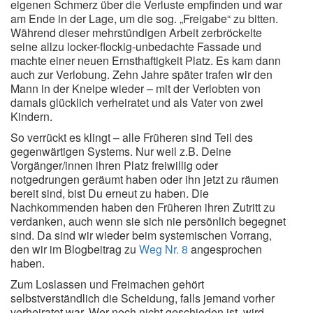
eigenen Schmerz über die Verluste empfinden und war
am Ende in der Lage, um die sog. „Freigabe“ zu bitten.
Während dieser mehrstündigen Arbeit zerbröckelte
seine allzu locker-flockig-unbedachte Fassade und
machte einer neuen Ernsthaftigkeit Platz. Es kam dann
auch zur Verlobung. Zehn Jahre später trafen wir den
Mann in der Kneipe wieder – mit der Verlobten von
damals glücklich verheiratet und als Vater von zwei
Kindern.
So verrückt es klingt – alle Früheren sind Teil des
gegenwärtigen Systems. Nur weil z.B. Deine
Vorgänger/innen ihren Platz freiwillig oder
notgedrungen geräumt haben oder ihn jetzt zu räumen
bereit sind, bist Du erneut zu haben. Die
Nachkommenden haben den Früheren ihren Zutritt zu
verdanken, auch wenn sie sich nie persönlich begegnet
sind. Da sind wir wieder beim systemischen Vorrang,
den wir im Blogbeitrag zu
Weg Nr. 8
angesprochen
haben.
Zum Loslassen und Freimachen gehört
selbstverständlich die Scheidung, falls jemand vorher
verheiratet war. Wer noch nicht geschieden ist, wird