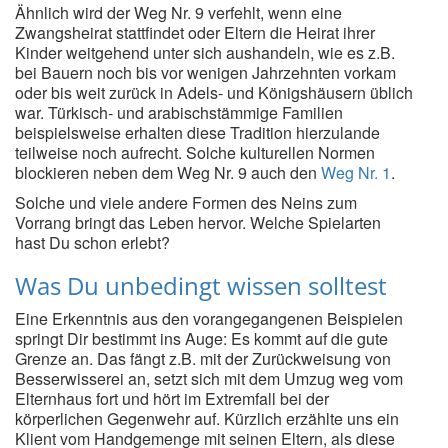
Ähnlich wird der Weg Nr. 9 verfehlt, wenn eine
Zwangsheirat stattfindet oder Eltern die Heirat ihrer
Kinder weitgehend unter sich aushandeln, wie es z.B.
bei Bauern noch bis vor wenigen Jahrzehnten vorkam
oder bis weit zurück in Adels- und Königshäusern üblich
war. Türkisch- und arabischstämmige Familien
beispielsweise erhalten diese Tradition hierzulande
teilweise noch aufrecht. Solche kulturellen Normen
blockieren neben dem Weg Nr. 9 auch den
Weg Nr. 1
.
Solche und viele andere Formen des Neins zum
Vorrang bringt das Leben hervor. Welche Spielarten
hast Du schon erlebt?
Was Du unbedingt wissen solltest
Eine Erkenntnis aus den vorangegangenen Beispielen
springt Dir bestimmt ins Auge: Es kommt auf die gute
Grenze an. Das fängt z.B. mit der Zurückweisung von
Besserwisserei an, setzt sich mit dem Umzug weg vom
Elternhaus fort und hört im Extremfall bei der
körperlichen Gegenwehr auf. Kürzlich erzählte uns ein
Klient vom Handgemenge mit seinen Eltern, als diese