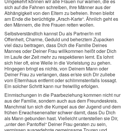
Umgekehrt können wir alle Frauen nur warnen, die es
sich auf die Fahnen schreiben, ihre Männer aus der
Abhängigkeit von den Eltern zu befreien. Ihnen bleibt
am Ende die berüchtigte „Arsch-Karte“. Ähnlich geht es
den Männern, die ihre Frauen retten wollen.
Selbstverständlich kannst Du als Partner/in mit
Offenheit, Charme, Geduld und beherztem Zupacken
viel dazu beitragen, dass Dich die Familie Deines
Mannes oder Deiner Frau willkommen heißt oder Dich
im Laufe der Zeit mehr zu respektieren lernt. Es lohnt
sich hier oft, eine Weile in die Vorleistung zu gehen.
Hingegen bringt es nichts, von Deinem Mann oder
Deiner Frau zu verlangen, dass er/sie sich Dir zuliebe
vom Elternhaus entfernt oder schlimmstenfalls lossagt.
Ein solcher Schritt kann nur freiwillig erfolgen.
Einmischungen in die Paarbeziehung kommen nicht nur
aus der Familie, sondern auch aus dem Freundeskreis.
Manchmal tun sich die Kumpel aus der Jugend und dem
frühen Erwachsenenalter schwer damit, dass Du Dich
als Mann gebunden hast. Vielleicht unterstellen sie Dir,
„unter den Pantoffel“ Deiner Frau geraten zu sein,
vermissen ausgedehnte gemeinsame Touren und