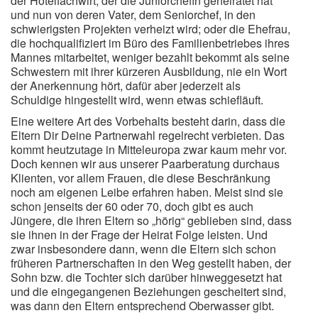
der Hotelfachwirt, der die Juniorchefin geheiratet hat
und nun von deren Vater, dem Seniorchef, in den
schwierigsten Projekten verheizt wird; oder die Ehefrau,
die hochqualifiziert im Büro des Familienbetriebes ihres
Mannes mitarbeitet, weniger bezahlt bekommt als seine
Schwestern mit ihrer kürzeren Ausbildung, nie ein Wort
der Anerkennung hört, dafür aber jederzeit als
Schuldige hingestellt wird, wenn etwas schiefläuft.
Eine weitere Art des Vorbehalts besteht darin, dass die
Eltern Dir Deine Partnerwahl regelrecht verbieten. Das
kommt heutzutage in Mitteleuropa zwar kaum mehr vor.
Doch kennen wir aus unserer Paarberatung durchaus
Klienten, vor allem Frauen, die diese Beschränkung
noch am eigenen Leibe erfahren haben. Meist sind sie
schon jenseits der 60 oder 70, doch gibt es auch
Jüngere, die ihren Eltern so „hörig“ geblieben sind, dass
sie ihnen in der Frage der Heirat Folge leisten. Und
zwar insbesondere dann, wenn die Eltern sich schon
früheren Partnerschaften in den Weg gestellt haben, der
Sohn bzw. die Tochter sich darüber hinweggesetzt hat
und die eingegangenen Beziehungen gescheitert sind,
was dann den Eltern entsprechend Oberwasser gibt.