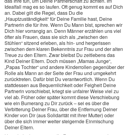
das Ihre tun, um Deine Partnerschaft zu achten. Im
Idealfall mag es so laufen. Oft genug kommt es auf Dich
an. Dabei gilt die Regel, dass Du die
„Hauptzuständigkeit“ für Deine Familie hast, Deine
Partnerin die für ihre. Wenn Du Mann bist, sprechen wir
Dich hier vorrangig an. Denn Männer erzählen uns viel
öfter als Frauen, dass sie sich als „zwischen den
Stühlen“ sitzend erleben, als hin- und hergerissen
zwischen dem klaren Bekenntnis zur Frau und der alten
Treue zu den Eltern. Zwar bleibst Du zeitlebens das
Kind Deiner Eltern. Doch müssen „Mamas Junge“,
„Papas Tochter“ und andere Kinderrollen gegenüber der
Rolle als Mann an der Seite der Frau und umgekehrt
zurücktreten. Dafür bist Du verantwortlich. Wenn Du
stattdessen aus Bequemlichkeit oder Feigheit Deine
Partnerin vorschiebst, kriegt sie unfairer Weise viel zu
viel ab. Früher oder später kommt diese Verschiebung
wie ein Bumerang zu Dir zurück – sei es über die
Verbitterung Deiner Frau, über die Entfernung Deiner
Kinder von Dir (aus Solidarität mit ihrer Mutter) oder
über die sich immer weiter steigernde Einmischung
Deiner Eltern.