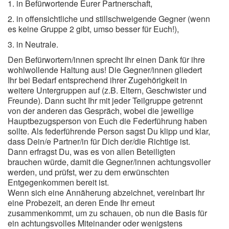
1. in Befürwortende Eurer Partnerschaft,
2. in offensichtliche und stillschweigende Gegner (wenn
es keine Gruppe 2 gibt, umso besser für Euch!),
3. in Neutrale.
Den Befürwortern/innen sprecht Ihr einen Dank für ihre
wohlwollende Haltung aus! Die Gegner/innen gliedert
Ihr bei Bedarf entsprechend ihrer Zugehörigkeit in
weitere Untergruppen auf (z.B. Eltern, Geschwister und
Freunde). Dann sucht Ihr mit jeder Teilgruppe getrennt
von der anderen das Gespräch, wobei die jeweilige
Hauptbezugsperson von Euch die Federführung haben
sollte. Als federführende Person sagst Du klipp und klar,
dass Dein/e Partner/in für Dich der/die Richtige ist.
Dann erfragst Du, was es von allen Beteiligten
brauchen würde, damit die Gegner/innen achtungsvoller
werden, und prüfst, wer zu dem erwünschten
Entgegenkommen bereit ist.
Wenn sich eine Annäherung abzeichnet, vereinbart Ihr
eine Probezeit, an deren Ende Ihr erneut
zusammenkommt, um zu schauen, ob nun die Basis für
ein achtungsvolles Miteinander oder wenigstens