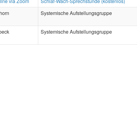
line via Zoom
Schlaf-Wach-Sprechstunde (kostenlos)
fhorn
Systemische Aufstellungsgruppe
beck
Systemische Aufstellungsgruppe
t
Kontakt
ndiges Miteinander
+49 / (0) 8652 / 690 750
tschke u.
+49 / (0) 8652 / 690 751
t
info(at)nitschke-scheinert(dot)
GbR
Folge uns
ofswiesen