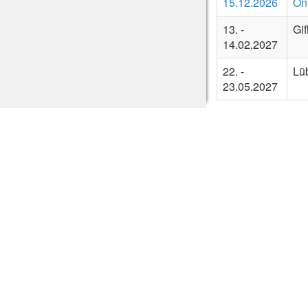
15.12.2026
On
13. -
Gi
14.02.2027
22. -
Lü
23.05.2027
Zurück
Anschrif
Praxis für Lebe
Dr. Christoph Ni
Karin Scheiner
Uhlmühlweg 21
D-83483 Bisch