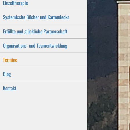
Einzeltherapie
Systemische Bücher und Kartendecks
Erfüllte und glückliche Partnerschaft
Organisations- und Teamentwicklung
Termine
Blog
Kontakt